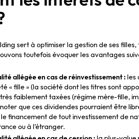
?
ing sert à optimiser la gestion de ses filles,
pouvons toutefois évoquer les avantages suiv
alité allégée en cas de réinvestissement :
les 
té « fille » (la société dont les titres sont app
 très faiblement taxées (régime mère-fille, im
 noter que ces dividendes pourraient être libr
 le financement de tout investissement de nat
rance ou à l’étranger.
lité allégée en cas de cession :
la plus-value 