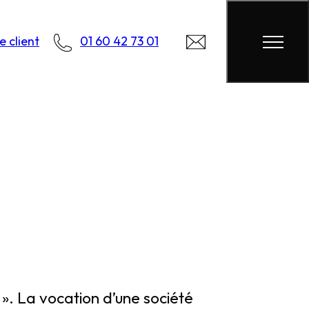
 client
01 60 42 73 01
r ». La vocation d’une société