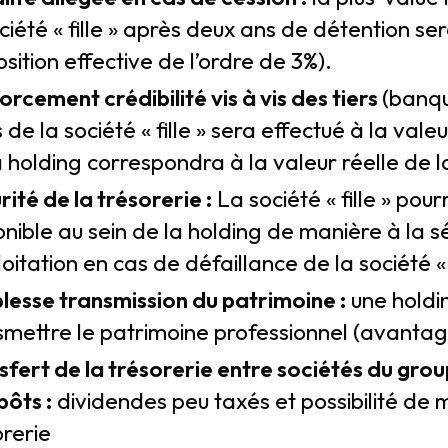
ociété « fille » après deux ans de détention 
sition effective de l’ordre de 3%).
rcement crédibilité vis à vis des tiers
(banque
s de la société « fille » sera effectué à la val
a holding correspondra à la valeur réelle de 
ité de la trésorerie :
La société « fille » pour
onible au sein de la holding de manière à la 
loitation en cas de défaillance de la société « f
lesse transmission du patrimoine :
une holdin
smettre le patrimoine professionnel (avantage
sfert de la trésorerie entre sociétés du grou
pôts :
dividendes peu taxés et possibilité de 
orerie