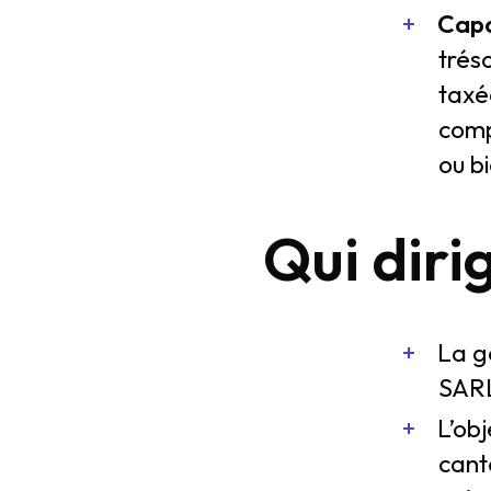
Capa
trés
taxée
compt
ou b
Qui diri
La ge
SARL
L’obj
canto