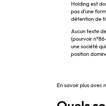
Holding est don
pas d’une forme
détention de ti
Aucun texte de 
(pourvoir n°86-
une société qu
position domina
En savoir plus avec 
Quels so