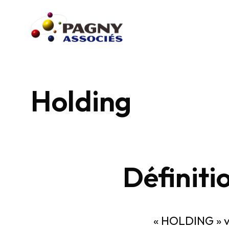
Holding
Définiti
« HOLDING » vie