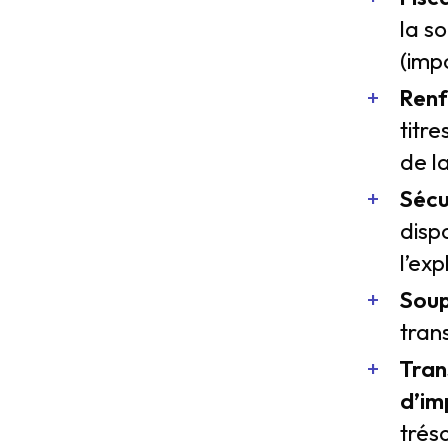
la s
(impo
Renfo
titre
de l
Sécur
disp
l’exp
Soup
tran
Tran
d’im
trés