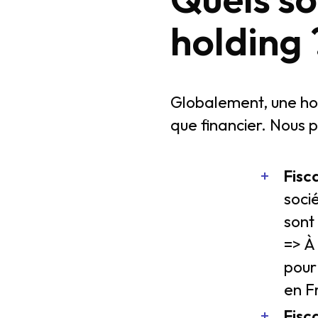
holding 
Globalement, une hold
que financier. Nous 
Fisc
socié
sont
=> À
pour
en F
Fisca