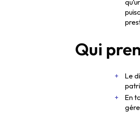
qu’un
puisq
prest
Qui pren
Le di
patr
En t
gére