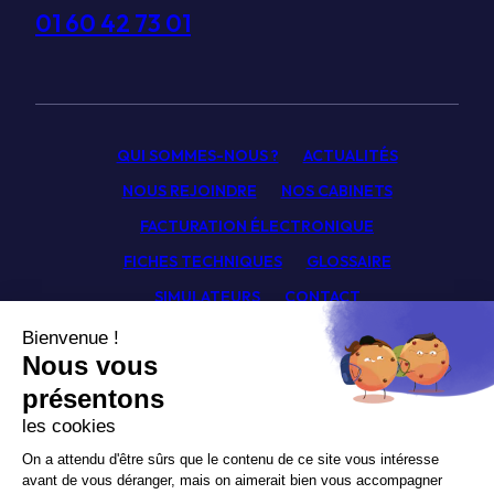
01 60 42 73 01
QUI SOMMES-NOUS ?
ACTUALITÉS
NOUS REJOINDRE
NOS CABINETS
FACTURATION ÉLECTRONIQUE
FICHES TECHNIQUES
GLOSSAIRE
SIMULATEURS
CONTACT
Facebook
Linkedin
Youtube
Newsletter
Politique de confidentialité