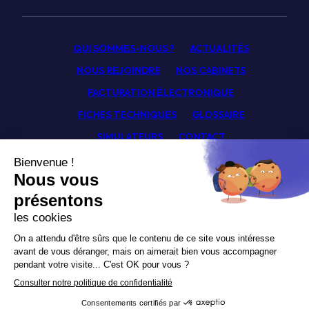
QUI SOMMES-NOUS ?
ACTUALITÉS
NOUS REJOINDRE
NOS CABINETS
FACTURATION ÉLECTRONIQUE
FICHES TECHNIQUES
GLOSSAIRE
SIMULATEURS
CONTACT
Facebook
Linkedin
Youtube
Newsletter
Politique de confidentialité
Mentions légales
© Pagny Associés 2026.