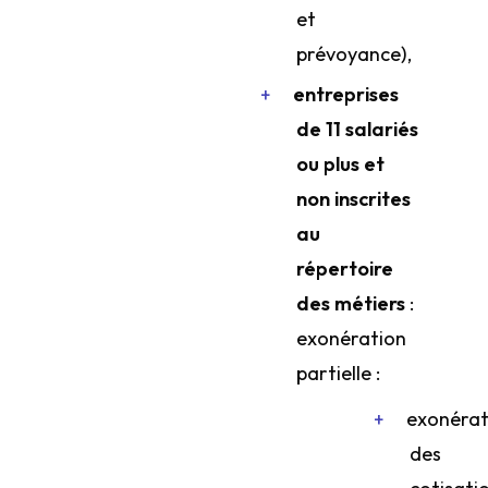
et
prévoyance),
entreprises
de 11 salariés
ou plus et
non inscrites
au
répertoire
des métiers
:
exonération
partielle :
exonérat
des