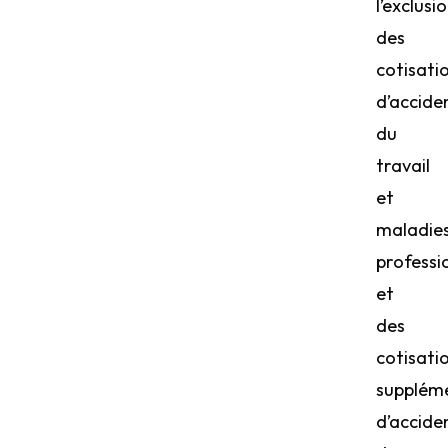
l’exclusi
des
cotisati
d’accide
du
travail
et
maladie
professi
et
des
cotisati
supplém
d’accide