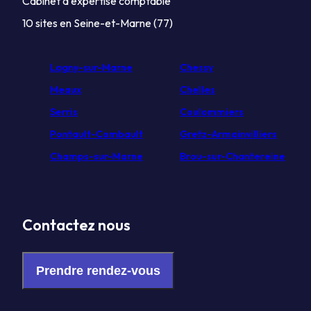
Cabinet d'expertise comptable
10 sites en Seine-et-Marne (77)
Lagny-sur-Marne
Chessy
Meaux
Chelles
Serris
Coulommiers
Pontault-Combault
Gretz-Armainvilliers
Champs-sur-Marne
Brou-sur-Chantereine
Contactez nous
Prendre rendez-vous