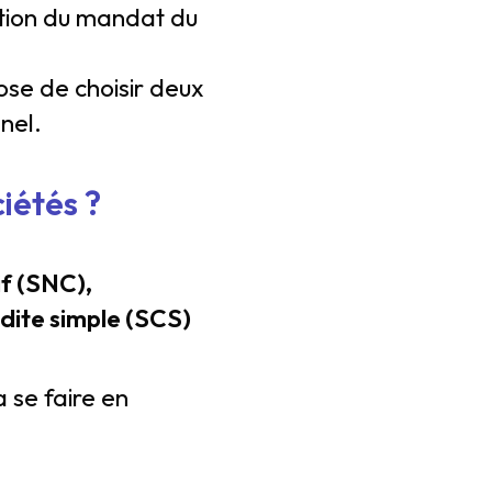
ration du mandat du
ose de choisir deux
nel.
iétés ?
if (SNC),
dite simple (SCS)
 se faire en