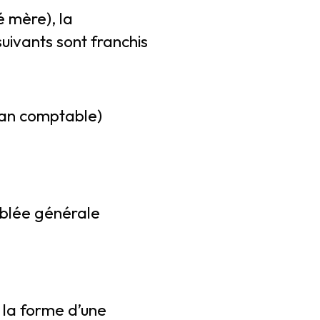
é mère), la
suivants sont franchis
lan comptable)
mblée générale
 la forme d’une