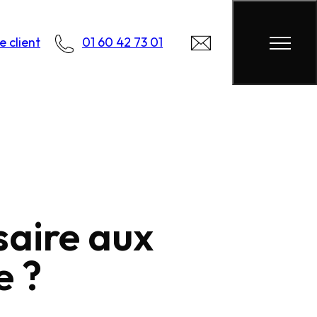
 client
01 60 42 73 01
saire aux
e ?