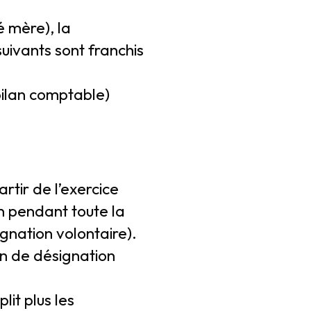
é mère), la
suivants sont franchis
bilan comptable)
artir de l’exercice
on pendant toute la
gnation volontaire).
on de désignation
it plus les