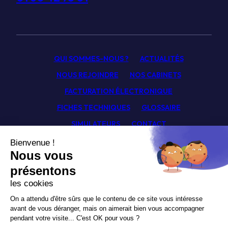
QUI SOMMES-NOUS ?
ACTUALITÉS
NOUS REJOINDRE
NOS CABINETS
FACTURATION ÉLECTRONIQUE
FICHES TECHNIQUES
GLOSSAIRE
SIMULATEURS
CONTACT
Facebook
Linkedin
Youtube
Newsletter
Politique de confidentialité
Mentions légales