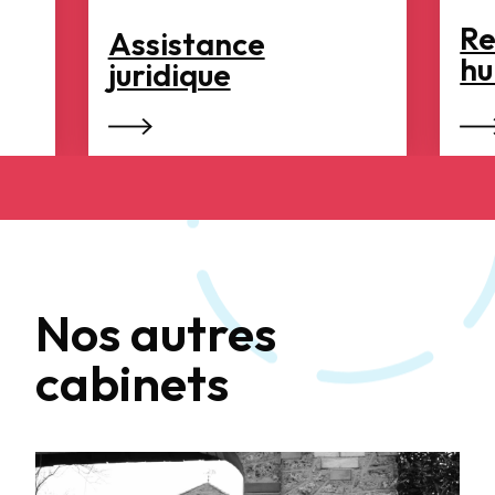
Re
Assistance
hu
juridique
Nos autres
cabinets