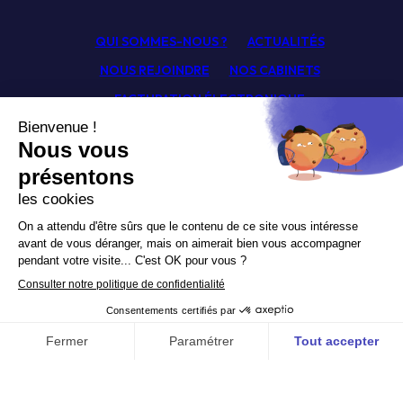
QUI SOMMES-NOUS ?
ACTUALITÉS
NOUS REJOINDRE
NOS CABINETS
FACTURATION ÉLECTRONIQUE
FICHES TECHNIQUES
GLOSSAIRE
SIMULATEURS
CONTACT
Facebook
Linkedin
Youtube
Newsletter
Politique de confidentialité
Mentions légales
© Pagny Associés 2026.