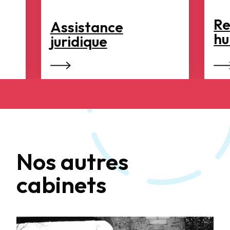
Re
Assistance
hu
juridique
Nos autres
cabinets