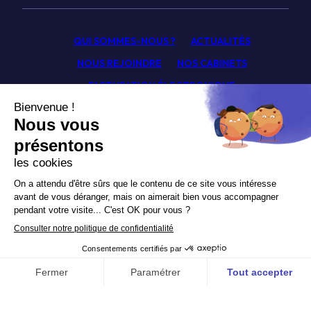
QUI SOMMES-NOUS ?
ACTUALITÉS
NOUS REJOINDRE
NOS CABINETS
FACTURATION ÉLECTRONIQUE
FICHES TECHNIQUES
GLOSSAIRE
SIMULATEURS
CONTACT
Facebook
Linkedin
Youtube
Newsletter
Politique de confidentialité
Mentions légales
© Pagny Associés 2026.