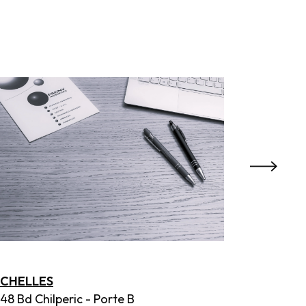
CHELLES
CHESS
48 Bd Chilperic - Porte B
3 Plac