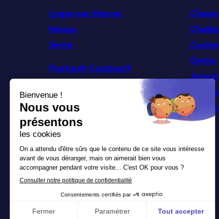
Lagny-sur-Marne
Chessy
Meaux
Chelle
Serris
Coulo
Gretz-
Pontault-Combault
Armainv
Brou-s
Champs-sur-Marne
Chante