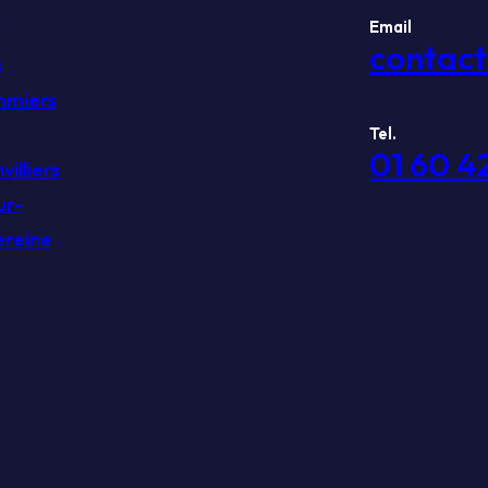
Email
contac
s
mmiers
Tel.
01 60 4
illiers
ur-
reine