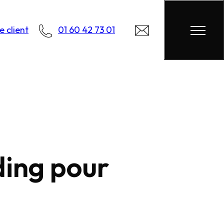
 client
01 60 42 73 01
ding pour