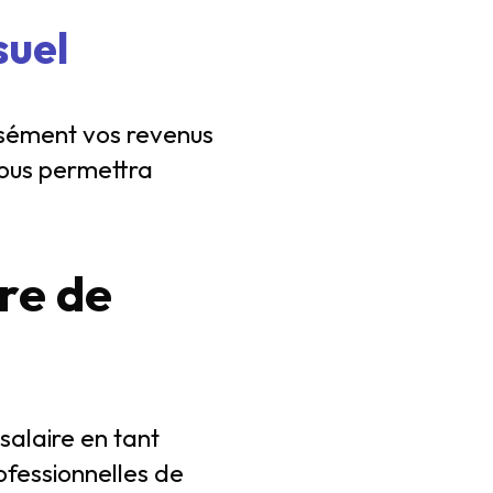
suel
cisément vos revenus
vous permettra
re de
alaire en tant
rofessionnelles de