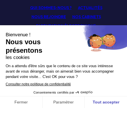
QUI SOMMES-NOUS ?
ACTUALITÉS
NOUS REJOINDRE
NOS CABINETS
FACTURATION ÉLECTRONIQUE
FICHES TECHNIQUES
GLOSSAIRE
SIMULATEURS
CONTACT
Facebook
Linkedin
Youtube
Newsletter
Politique de confidentialité
Mentions légales
© Pagny Associés 2026.