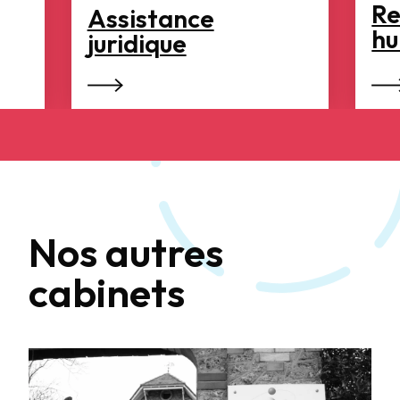
Re
Assistance
hu
juridique
Nos autres
cabinets